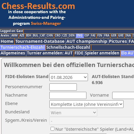
Logged on: Gast
Arabic
ARM
AZE
BIH
BUL
CAT
CHN
CRO
CZE
DEN
ENG
ESP
FAI
FIN
FRA
GER
GRE
INA
I
Home
Tournament-Database
AUT championship
Pictures
F
Turnierschach-Elozahl
Schnellschach-Elozahl
Allgemeines
Turnier anmelden: AUT
FIDE
Spieler anmelden
Elo AU
Willkommen bei den offiziellen Turnierscha
FIDE-Elolisten Stand
AUT-Elolisten Stand
6.936
Personennummer
Nachname
Vorname
Ebene
Bundesland
Spgem./Kreis/Verein
Nur "österreichische" Spieler (Land=A