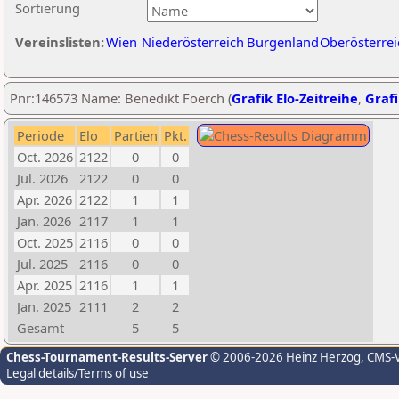
Sortierung
Vereinslisten:
Wien
Niederösterreich
Burgenland
Oberösterrei
Pnr:146573 Name: Benedikt Foerch (
Grafik Elo-Zeitreihe
,
Grafi
Periode
Elo
Partien
Pkt.
Oct. 2026
2122
0
0
Jul. 2026
2122
0
0
Apr. 2026
2122
1
1
Jan. 2026
2117
1
1
Oct. 2025
2116
0
0
Jul. 2025
2116
0
0
Apr. 2025
2116
1
1
Jan. 2025
2111
2
2
Gesamt
5
5
Chess-Tournament-Results-Server
© 2006-2026 Heinz Herzog
, CMS-
Legal details/Terms of use