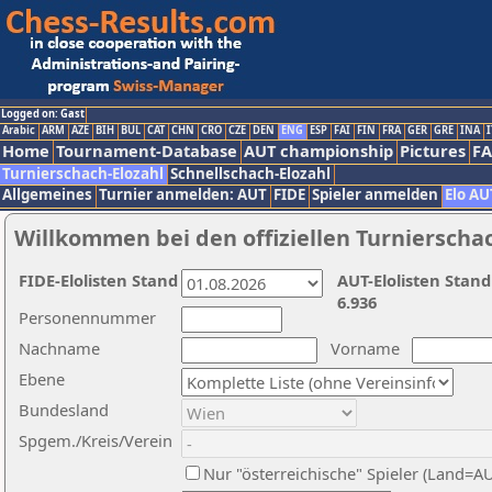
Logged on: Gast
Arabic
ARM
AZE
BIH
BUL
CAT
CHN
CRO
CZE
DEN
ENG
ESP
FAI
FIN
FRA
GER
GRE
INA
I
Home
Tournament-Database
AUT championship
Pictures
F
Turnierschach-Elozahl
Schnellschach-Elozahl
Allgemeines
Turnier anmelden: AUT
FIDE
Spieler anmelden
Elo AU
Willkommen bei den offiziellen Turnierscha
FIDE-Elolisten Stand
AUT-Elolisten Stand
6.936
Personennummer
Nachname
Vorname
Ebene
Bundesland
Spgem./Kreis/Verein
Nur "österreichische" Spieler (Land=A