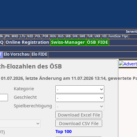
Servert
TA
JPN
MKD
LTU
NED
POL
POR
ROU
RUS
SRB
SVK
SWE
TUR
UKR
VIE
FontSize:11pt
AQ
Online Registration
Swiss-Manager
ÖSB
FIDE
T
Elo Vorschau
Elo FIDE
ch-Elozahlen des ÖSB
 01.07.2026, letzte Änderung am 11.07.2026 13:14, gewertete P
Kategorie
Geschlecht
Spielberechtigung
Top 100
UT)