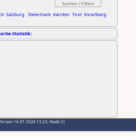
ch
Salzburg
Steiermark
Kärnten
Tirol
Vorarlberg
artie-Statistik
)
Version 14.07.2026 13:23, Node S1