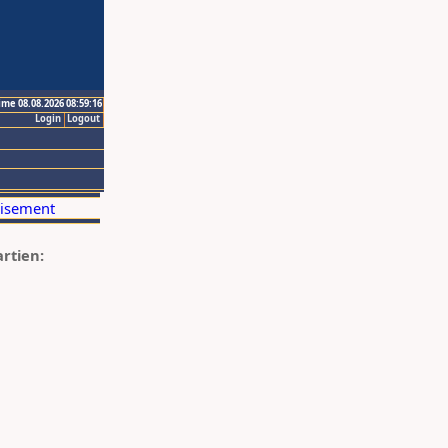
ime 08.08.2026 08:59:16
Login
Logout
artien: