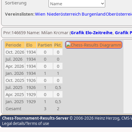
Sortierung
Vereinslisten:
Wien
Niederösterreich
Burgenland
Oberösterrei
Pnr:146659 Name: Milan Krcmar (
Grafik Elo-Zeitreihe
,
Grafik P
Periode
Elo
Partien
Pkt.
Oct. 2026
1934
0
0
Jul. 2026
1934
0
0
Apr. 2026
1934
0
0
Jan. 2026
1934
1
1
Oct. 2025
1926
0
0
Jul. 2025
1926
1
0,5
Apr. 2025
1929
0
0
Jan. 2025
1929
1
0,5
Gesamt
3
2
Chess-Tournament-Results-Server
© 2006-2026 Heinz Herzog
, CMS-
Legal details/Terms of use