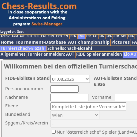
Logged on: Gast
Arabic
ARM
AZE
BIH
BUL
CAT
CHN
CRO
CZE
DEN
ENG
ESP
FAI
FIN
FRA
GER
GRE
INA
I
Home
Tournament-Database
AUT championship
Pictures
F
Turnierschach-Elozahl
Schnellschach-Elozahl
Allgemeines
Turnier anmelden: AUT
FIDE
Spieler anmelden
Elo AU
Willkommen bei den offiziellen Turnierscha
FIDE-Elolisten Stand
AUT-Elolisten Stand
6.936
Personennummer
Nachname
Vorname
Ebene
Bundesland
Spgem./Kreis/Verein
Nur "österreichische" Spieler (Land=A