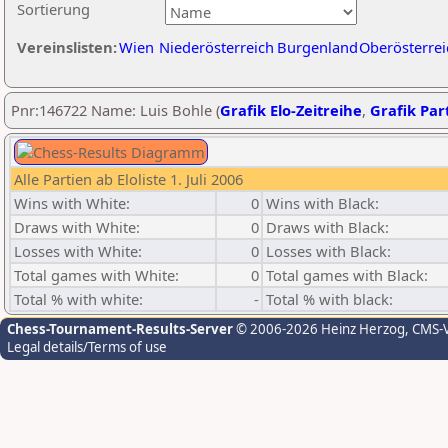
Sortierung
Vereinslisten:
Wien
Niederösterreich
Burgenland
Oberösterrei
Pnr:146722 Name: Luis Bohle (
Grafik Elo-Zeitreihe
,
Grafik Part
Alle Partien ab Eloliste 1. Juli 2006
Wins with White:
0
Wins with Black:
Draws with White:
0
Draws with Black:
Losses with White:
0
Losses with Black:
Total games with White:
0
Total games with Black:
Total % with white:
-
Total % with black:
Chess-Tournament-Results-Server
© 2006-2026 Heinz Herzog
, CMS-
Legal details/Terms of use