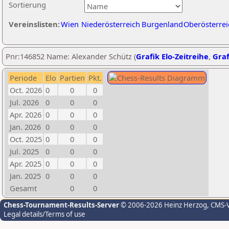
Sortierung
Vereinslisten:
Wien
Niederösterreich
Burgenland
Oberösterrei
Pnr:146852 Name: Alexander Schütz (
Grafik Elo-Zeitreihe
,
Graf
Periode
Elo
Partien
Pkt.
Oct. 2026
0
0
0
Jul. 2026
0
0
0
Apr. 2026
0
0
0
Jan. 2026
0
0
0
Oct. 2025
0
0
0
Jul. 2025
0
0
0
Apr. 2025
0
0
0
Jan. 2025
0
0
0
Gesamt
0
0
Chess-Tournament-Results-Server
© 2006-2026 Heinz Herzog
, CMS-
Legal details/Terms of use