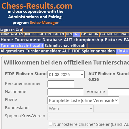
Logged on: Gast
Arabic
ARM
AZE
BIH
BUL
CAT
CHN
CRO
CZE
DEN
ENG
ESP
FAI
FIN
FRA
GER
GRE
INA
I
Home
Tournament-Database
AUT championship
Pictures
F
Turnierschach-Elozahl
Schnellschach-Elozahl
Allgemeines
Turnier anmelden: AUT
FIDE
Spieler anmelden
Elo AU
Willkommen bei den offiziellen Turnierscha
FIDE-Elolisten Stand
AUT-Elolisten Stand
6.936
Personennummer
Nachname
Vorname
Ebene
Bundesland
Spgem./Kreis/Verein
Nur "österreichische" Spieler (Land=A