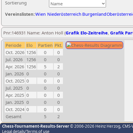
Sortierung
Vereinslisten:
Wien
Niederösterreich
Burgenland
Oberösterrei
Pnr:146931 Name: Anton Holl (
Grafik Elo-Zeitreihe
,
Grafik Part
Periode
Elo
Partien
Pkt.
Oct. 2026
1256
0
0
Jul. 2026
1256
0
0
Apr. 2026
1256
5
2
Jan. 2026
0
0
0
Oct. 2025
0
0
0
Jul. 2025
0
0
0
Apr. 2025
0
0
0
Jan. 2025
0
0
0
Oct. 2024
0
0
0
Gesamt
5
2
Chess-Tournament-Results-Server
© 2006-2026 Heinz Herzog
, CMS-
Legal details/Terms of use