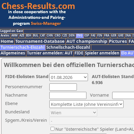
Logged on: Gast
Arabic
ARM
AZE
BIH
BUL
CAT
CHN
CRO
CZE
DEN
ENG
ESP
FAI
FIN
FRA
GER
GRE
INA
I
Home
Tournament-Database
AUT championship
Pictures
F
Turnierschach-Elozahl
Schnellschach-Elozahl
Allgemeines
Turnier anmelden: AUT
FIDE
Spieler anmelden
Elo AU
Willkommen bei den offiziellen Turnierscha
FIDE-Elolisten Stand
AUT-Elolisten Stand
6.936
Personennummer
Nachname
Vorname
Ebene
Bundesland
Spgem./Kreis/Verein
Nur "österreichische" Spieler (Land=A