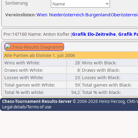
Sortierung
Vereinslisten:
Wien
Niederösterreich
Burgenland
Oberösterrei
Pnr:147160 Name: Anton Kofler (
Grafik Elo-Zeitreihe
,
Grafik Pa
Alle Partien ab Eloliste 1. Juli 2006
Wins with White:
28
Wins with Black:
Draws with White:
8
Draws with Black:
Losses with White:
23
Losses with Black:
Total games with White:
59
Total games with Black:
Total % with white:
54,2
Total % with black:
Chess-Tournament-Results-Server
© 2006-2026 Heinz Herzog
, CMS-
Legal details/Terms of use