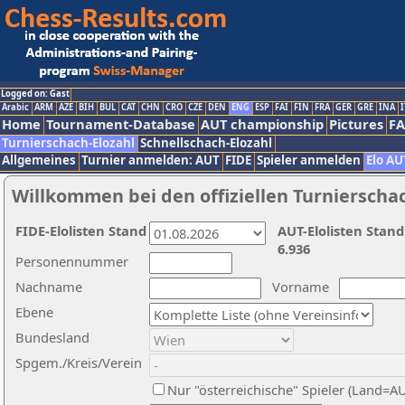
Logged on: Gast
Arabic
ARM
AZE
BIH
BUL
CAT
CHN
CRO
CZE
DEN
ENG
ESP
FAI
FIN
FRA
GER
GRE
INA
I
Home
Tournament-Database
AUT championship
Pictures
F
Turnierschach-Elozahl
Schnellschach-Elozahl
Allgemeines
Turnier anmelden: AUT
FIDE
Spieler anmelden
Elo AU
Willkommen bei den offiziellen Turnierscha
FIDE-Elolisten Stand
AUT-Elolisten Stand
6.936
Personennummer
Nachname
Vorname
Ebene
Bundesland
Spgem./Kreis/Verein
Nur "österreichische" Spieler (Land=A