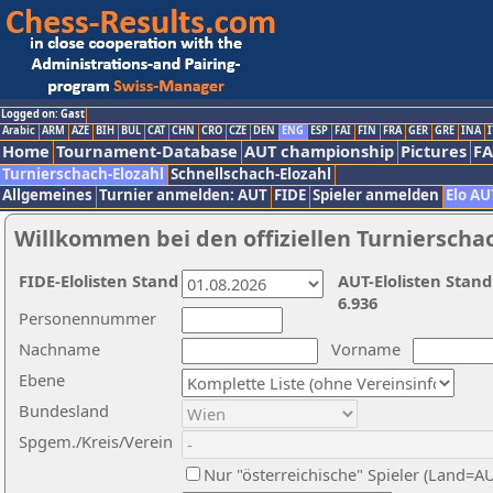
Logged on: Gast
Arabic
ARM
AZE
BIH
BUL
CAT
CHN
CRO
CZE
DEN
ENG
ESP
FAI
FIN
FRA
GER
GRE
INA
I
Home
Tournament-Database
AUT championship
Pictures
F
Turnierschach-Elozahl
Schnellschach-Elozahl
Allgemeines
Turnier anmelden: AUT
FIDE
Spieler anmelden
Elo AU
Willkommen bei den offiziellen Turnierscha
FIDE-Elolisten Stand
AUT-Elolisten Stand
6.936
Personennummer
Nachname
Vorname
Ebene
Bundesland
Spgem./Kreis/Verein
Nur "österreichische" Spieler (Land=A