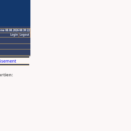
ime 08.08.2026 08:39:22
Login
Logout
artien: