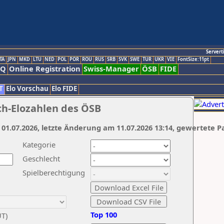
Servert
TA
JPN
MKD
LTU
NED
POL
POR
ROU
RUS
SRB
SVK
SWE
TUR
UKR
VIE
FontSize:11pt
AQ
Online Registration
Swiss-Manager
ÖSB
FIDE
T
Elo Vorschau
Elo FIDE
ch-Elozahlen des ÖSB
 01.07.2026, letzte Änderung am 11.07.2026 13:14, gewertete P
Kategorie
Geschlecht
Spielberechtigung
Top 100
UT)