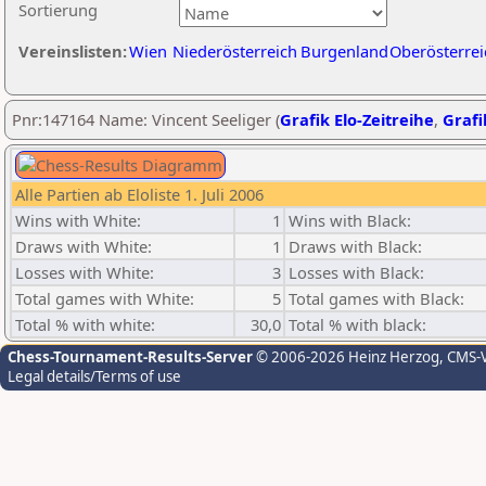
Sortierung
Vereinslisten:
Wien
Niederösterreich
Burgenland
Oberösterrei
Pnr:147164 Name: Vincent Seeliger (
Grafik Elo-Zeitreihe
,
Grafi
Alle Partien ab Eloliste 1. Juli 2006
Wins with White:
1
Wins with Black:
Draws with White:
1
Draws with Black:
Losses with White:
3
Losses with Black:
Total games with White:
5
Total games with Black:
Total % with white:
30,0
Total % with black:
Chess-Tournament-Results-Server
© 2006-2026 Heinz Herzog
, CMS-
Legal details/Terms of use