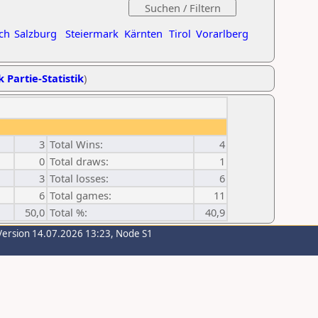
ch
Salzburg
Steiermark
Kärnten
Tirol
Vorarlberg
k Partie-Statistik
)
3
Total Wins:
4
0
Total draws:
1
3
Total losses:
6
6
Total games:
11
50,0
Total %:
40,9
Version 14.07.2026 13:23, Node S1