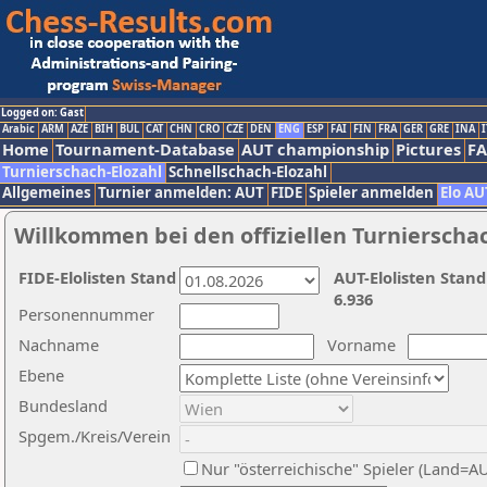
Logged on: Gast
Arabic
ARM
AZE
BIH
BUL
CAT
CHN
CRO
CZE
DEN
ENG
ESP
FAI
FIN
FRA
GER
GRE
INA
I
Home
Tournament-Database
AUT championship
Pictures
F
Turnierschach-Elozahl
Schnellschach-Elozahl
Allgemeines
Turnier anmelden: AUT
FIDE
Spieler anmelden
Elo AU
Willkommen bei den offiziellen Turnierscha
FIDE-Elolisten Stand
AUT-Elolisten Stand
6.936
Personennummer
Nachname
Vorname
Ebene
Bundesland
Spgem./Kreis/Verein
Nur "österreichische" Spieler (Land=A