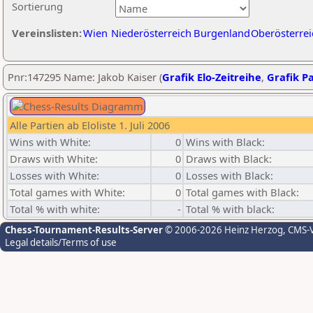
Sortierung
Vereinslisten:
Wien
Niederösterreich
Burgenland
Oberösterrei
Pnr:147295 Name: Jakob Kaiser (
Grafik Elo-Zeitreihe
,
Grafik Pa
Alle Partien ab Eloliste 1. Juli 2006
Wins with White:
0
Wins with Black:
Draws with White:
0
Draws with Black:
Losses with White:
0
Losses with Black:
Total games with White:
0
Total games with Black:
Total % with white:
-
Total % with black:
Chess-Tournament-Results-Server
© 2006-2026 Heinz Herzog
, CMS-
Legal details/Terms of use