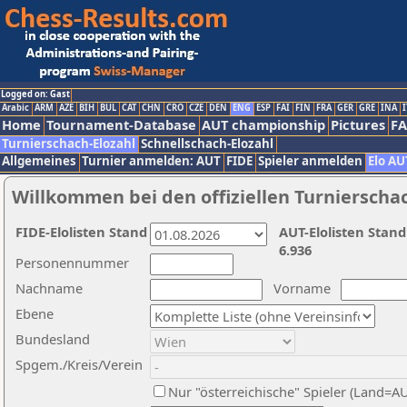
Logged on: Gast
Arabic
ARM
AZE
BIH
BUL
CAT
CHN
CRO
CZE
DEN
ENG
ESP
FAI
FIN
FRA
GER
GRE
INA
I
Home
Tournament-Database
AUT championship
Pictures
F
Turnierschach-Elozahl
Schnellschach-Elozahl
Allgemeines
Turnier anmelden: AUT
FIDE
Spieler anmelden
Elo AU
Willkommen bei den offiziellen Turnierscha
FIDE-Elolisten Stand
AUT-Elolisten Stand
6.936
Personennummer
Nachname
Vorname
Ebene
Bundesland
Spgem./Kreis/Verein
Nur "österreichische" Spieler (Land=A