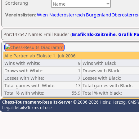
Sortierung
Vereinslisten:
Wien
Niederösterreich
Burgenland
Oberösterrei
Pnr:147547 Name: Emil Kauder (
Grafik Elo-Zeitreihe
,
Grafik Pa
Alle Partien ab Eloliste 1. Juli 2006
Wins with White:
9
Wins with Black:
Draws with White:
1
Draws with Black:
Losses with White:
7
Losses with Black:
Total games with White:
17
Total games with Black:
Total % with white:
55,9
Total % with black:
Chess-Tournament-Results-Server
© 2006-2026 Heinz Herzog
, CMS-
Legal details/Terms of use