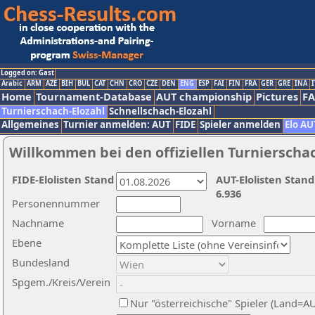
Logged on: Gast
Arabic
ARM
AZE
BIH
BUL
CAT
CHN
CRO
CZE
DEN
ENG
ESP
FAI
FIN
FRA
GER
GRE
INA
I
Home
Tournament-Database
AUT championship
Pictures
F
Turnierschach-Elozahl
Schnellschach-Elozahl
Allgemeines
Turnier anmelden: AUT
FIDE
Spieler anmelden
Elo AU
Willkommen bei den offiziellen Turnierscha
FIDE-Elolisten Stand
AUT-Elolisten Stand
6.936
Personennummer
Nachname
Vorname
Ebene
Bundesland
Spgem./Kreis/Verein
Nur "österreichische" Spieler (Land=A