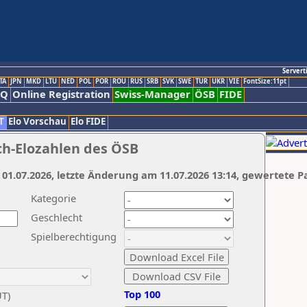
Servert
TA
JPN
MKD
LTU
NED
POL
POR
ROU
RUS
SRB
SVK
SWE
TUR
UKR
VIE
FontSize:11pt
AQ
Online Registration
Swiss-Manager
ÖSB
FIDE
T
Elo Vorschau
Elo FIDE
ch-Elozahlen des ÖSB
 01.07.2026, letzte Änderung am 11.07.2026 13:14, gewertete P
Kategorie
Geschlecht
Spielberechtigung
Top 100
UT)