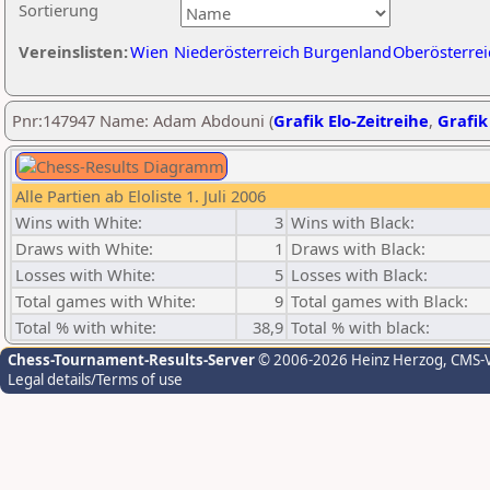
Sortierung
Vereinslisten:
Wien
Niederösterreich
Burgenland
Oberösterrei
Pnr:147947 Name: Adam Abdouni (
Grafik Elo-Zeitreihe
,
Grafik
Alle Partien ab Eloliste 1. Juli 2006
Wins with White:
3
Wins with Black:
Draws with White:
1
Draws with Black:
Losses with White:
5
Losses with Black:
Total games with White:
9
Total games with Black:
Total % with white:
38,9
Total % with black:
Chess-Tournament-Results-Server
© 2006-2026 Heinz Herzog
, CMS-
Legal details/Terms of use