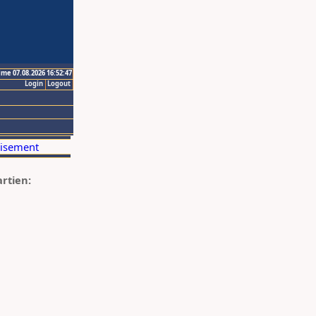
ime 07.08.2026 16:52:47
Login
Logout
artien: