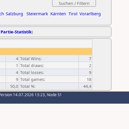
ch
Salzburg
Steiermark
Kärnten
Tirol
Vorarlberg
 Partie-Statistik
)
4
Total Wins:
7
1
Total draws:
2
4
Total losses:
9
9
Total games:
18
50,0
Total %:
44,4
Version 14.07.2026 13:23, Node S1