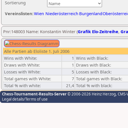
Sortierung
Vereinslisten:
Wien
Niederösterreich
Burgenland
Oberösterrei
Pnr:148003 Name: Konstantin Winter (
Grafik Elo-Zeitreihe
,
Gra
Alle Partien ab Eloliste 1. Juli 2006
Wins with White:
1
Wins with Black:
Draws with White:
1
Draws with Black:
Losses with White:
5
Losses with Black:
Total games with White:
7
Total games with Black:
Total % with white:
21,4
Total % with black:
Chess-Tournament-Results-Server
© 2006-2026 Heinz Herzog
, CMS-
Legal details/Terms of use