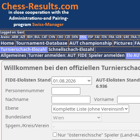
Logged on: Gast
Arabic
ARM
AZE
BIH
BUL
CAT
CHN
CRO
CZE
DEN
ENG
ESP
FAI
FIN
FRA
GER
GRE
INA
I
Home
Tournament-Database
AUT championship
Pictures
F
Turnierschach-Elozahl
Schnellschach-Elozahl
Allgemeines
Turnier anmelden: AUT
FIDE
Spieler anmelden
Elo AU
Willkommen bei den offiziellen Turnierscha
FIDE-Elolisten Stand
AUT-Elolisten Stand
6.936
Personennummer
Nachname
Vorname
Ebene
Bundesland
Spgem./Kreis/Verein
Nur "österreichische" Spieler (Land=A