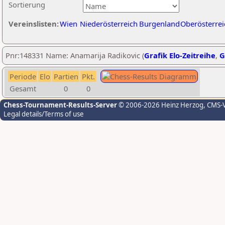
Sortierung
Vereinslisten:
Wien
Niederösterreich
Burgenland
Oberösterrei
Pnr:148331 Name: Anamarija Radikovic (
Grafik Elo-Zeitreihe
,
G
Periode
Elo
Partien
Pkt.
Gesamt
0
0
Chess-Tournament-Results-Server
© 2006-2026 Heinz Herzog
, CMS-
Legal details/Terms of use