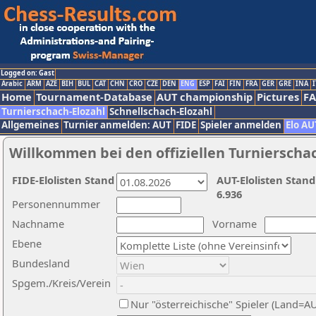
Logged on: Gast
Arabic
ARM
AZE
BIH
BUL
CAT
CHN
CRO
CZE
DEN
ENG
ESP
FAI
FIN
FRA
GER
GRE
INA
I
Home
Tournament-Database
AUT championship
Pictures
F
Turnierschach-Elozahl
Schnellschach-Elozahl
Allgemeines
Turnier anmelden: AUT
FIDE
Spieler anmelden
Elo AU
Willkommen bei den offiziellen Turnierscha
FIDE-Elolisten Stand
AUT-Elolisten Stand
6.936
Personennummer
Nachname
Vorname
Ebene
Bundesland
Spgem./Kreis/Verein
Nur "österreichische" Spieler (Land=A