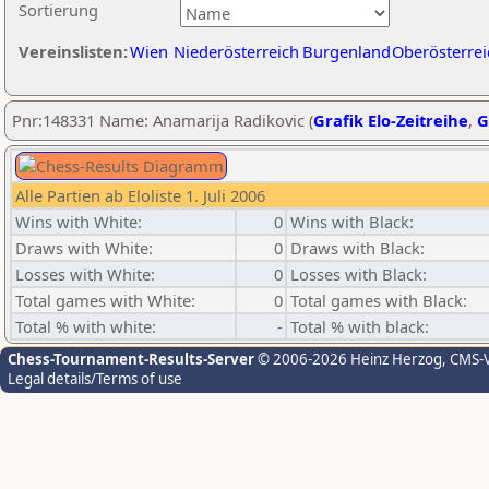
Sortierung
Vereinslisten:
Wien
Niederösterreich
Burgenland
Oberösterrei
Pnr:148331 Name: Anamarija Radikovic (
Grafik Elo-Zeitreihe
,
G
Alle Partien ab Eloliste 1. Juli 2006
Wins with White:
0
Wins with Black:
Draws with White:
0
Draws with Black:
Losses with White:
0
Losses with Black:
Total games with White:
0
Total games with Black:
Total % with white:
-
Total % with black:
Chess-Tournament-Results-Server
© 2006-2026 Heinz Herzog
, CMS-
Legal details/Terms of use