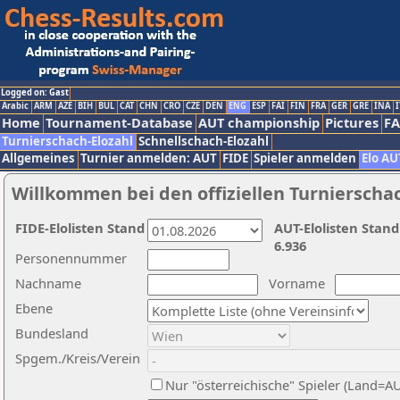
Logged on: Gast
Arabic
ARM
AZE
BIH
BUL
CAT
CHN
CRO
CZE
DEN
ENG
ESP
FAI
FIN
FRA
GER
GRE
INA
I
Home
Tournament-Database
AUT championship
Pictures
F
Turnierschach-Elozahl
Schnellschach-Elozahl
Allgemeines
Turnier anmelden: AUT
FIDE
Spieler anmelden
Elo AU
Willkommen bei den offiziellen Turnierscha
FIDE-Elolisten Stand
AUT-Elolisten Stand
6.936
Personennummer
Nachname
Vorname
Ebene
Bundesland
Spgem./Kreis/Verein
Nur "österreichische" Spieler (Land=A