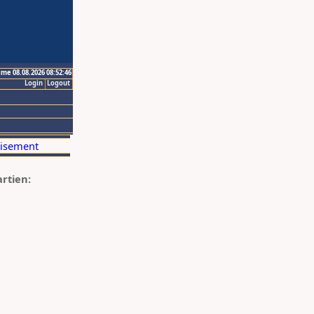
ime 08.08.2026 08:52:46
Login
Logout
artien: