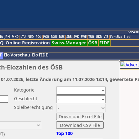
Servert
TA
JPN
MKD
LTU
NED
POL
POR
ROU
RUS
SRB
SVK
SWE
TUR
UKR
VIE
FontSize:11pt
AQ
Online Registration
Swiss-Manager
ÖSB
FIDE
T
Elo Vorschau
Elo FIDE
ch-Elozahlen des ÖSB
 01.07.2026, letzte Änderung am 11.07.2026 13:14, gewertete P
Kategorie
Geschlecht
Spielberechtigung
Top 100
UT)