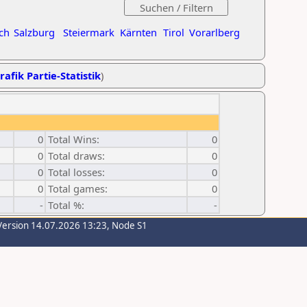
ch
Salzburg
Steiermark
Kärnten
Tirol
Vorarlberg
rafik Partie-Statistik
)
0
Total Wins:
0
0
Total draws:
0
0
Total losses:
0
0
Total games:
0
-
Total %:
-
Version 14.07.2026 13:23, Node S1