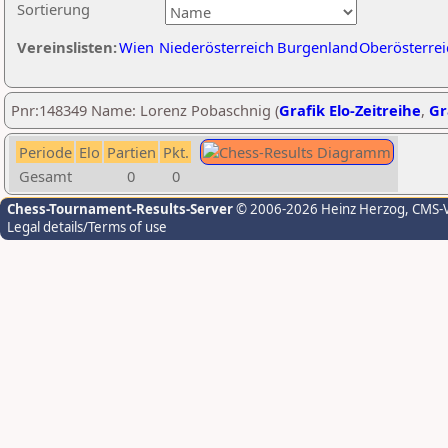
Sortierung
Vereinslisten:
Wien
Niederösterreich
Burgenland
Oberösterrei
Pnr:148349 Name: Lorenz Pobaschnig (
Grafik Elo-Zeitreihe
,
Gr
Periode
Elo
Partien
Pkt.
Gesamt
0
0
Chess-Tournament-Results-Server
© 2006-2026 Heinz Herzog
, CMS-
Legal details/Terms of use