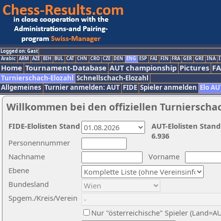
Logged on: Gast
Arabic
ARM
AZE
BIH
BUL
CAT
CHN
CRO
CZE
DEN
ENG
ESP
FAI
FIN
FRA
GER
GRE
INA
I
Home
Tournament-Database
AUT championship
Pictures
F
Turnierschach-Elozahl
Schnellschach-Elozahl
Allgemeines
Turnier anmelden: AUT
FIDE
Spieler anmelden
Elo AU
Willkommen bei den offiziellen Turnierscha
FIDE-Elolisten Stand
AUT-Elolisten Stand
6.936
Personennummer
Nachname
Vorname
Ebene
Bundesland
Spgem./Kreis/Verein
Nur "österreichische" Spieler (Land=A