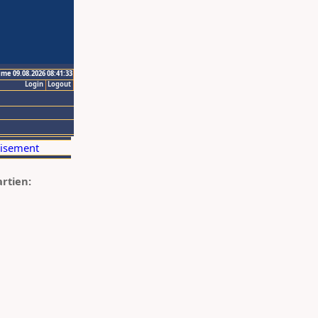
ime 09.08.2026 08:41:33
Login
Logout
artien: