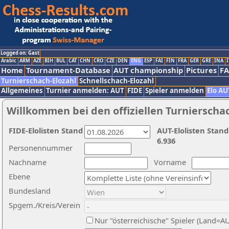
Logged on: Gast
Arabic
ARM
AZE
BIH
BUL
CAT
CHN
CRO
CZE
DEN
ENG
ESP
FAI
FIN
FRA
GER
GRE
INA
I
Home
Tournament-Database
AUT championship
Pictures
F
Turnierschach-Elozahl
Schnellschach-Elozahl
Allgemeines
Turnier anmelden: AUT
FIDE
Spieler anmelden
Elo AU
Willkommen bei den offiziellen Turnierscha
FIDE-Elolisten Stand
AUT-Elolisten Stand
6.936
Personennummer
Nachname
Vorname
Ebene
Bundesland
Spgem./Kreis/Verein
Nur "österreichische" Spieler (Land=A