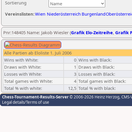
Sortierung
Vereinslisten:
Wien
Niederösterreich
Burgenland
Oberösterrei
Pnr:148405 Name: Jakob Wiesler (
Grafik Elo-Zeitreihe
,
Grafik P
Alle Partien ab Eloliste 1. Juli 2006
Wins with White:
0
Wins with Black:
Draws with White:
1
Draws with Black:
Losses with White:
3
Losses with Black:
Total games with White:
4
Total games with Black:
Total % with white:
12,5
Total % with black:
Chess-Tournament-Results-Server
© 2006-2026 Heinz Herzog
, CMS-
Legal details/Terms of use