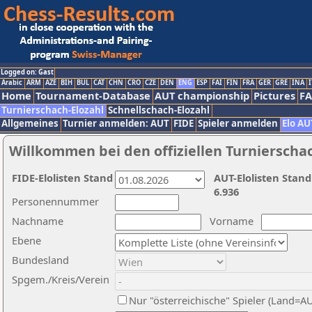
Logged on: Gast
Arabic
ARM
AZE
BIH
BUL
CAT
CHN
CRO
CZE
DEN
ENG
ESP
FAI
FIN
FRA
GER
GRE
INA
I
Home
Tournament-Database
AUT championship
Pictures
F
Turnierschach-Elozahl
Schnellschach-Elozahl
Allgemeines
Turnier anmelden: AUT
FIDE
Spieler anmelden
Elo AU
Willkommen bei den offiziellen Turnierscha
FIDE-Elolisten Stand
AUT-Elolisten Stand
6.936
Personennummer
Nachname
Vorname
Ebene
Bundesland
Spgem./Kreis/Verein
Nur "österreichische" Spieler (Land=A