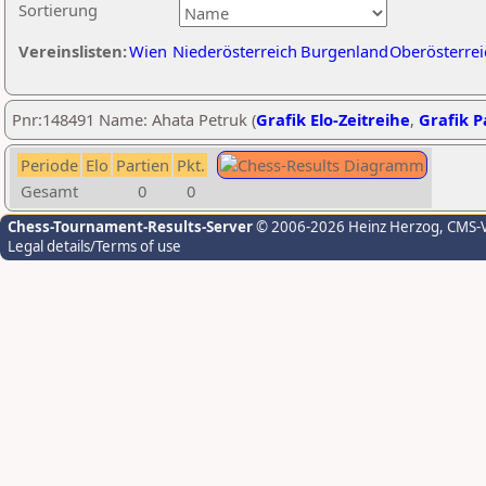
Sortierung
Vereinslisten:
Wien
Niederösterreich
Burgenland
Oberösterrei
Pnr:148491 Name: Ahata Petruk (
Grafik Elo-Zeitreihe
,
Grafik Pa
Periode
Elo
Partien
Pkt.
Gesamt
0
0
Chess-Tournament-Results-Server
© 2006-2026 Heinz Herzog
, CMS-
Legal details/Terms of use