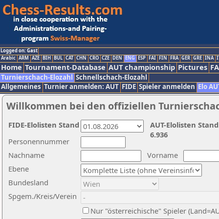
Logged on: Gast
Arabic
ARM
AZE
BIH
BUL
CAT
CHN
CRO
CZE
DEN
ENG
ESP
FAI
FIN
FRA
GER
GRE
INA
I
Home
Tournament-Database
AUT championship
Pictures
F
Turnierschach-Elozahl
Schnellschach-Elozahl
Allgemeines
Turnier anmelden: AUT
FIDE
Spieler anmelden
Elo AU
Willkommen bei den offiziellen Turnierscha
FIDE-Elolisten Stand
AUT-Elolisten Stand
6.936
Personennummer
Nachname
Vorname
Ebene
Bundesland
Spgem./Kreis/Verein
Nur "österreichische" Spieler (Land=A