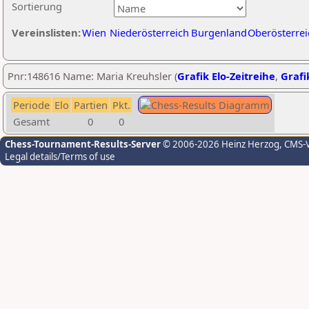
Sortierung
Vereinslisten:
Wien
Niederösterreich
Burgenland
Oberösterrei
Pnr:148616 Name: Maria Kreuhsler (
Grafik Elo-Zeitreihe
,
Grafi
Periode
Elo
Partien
Pkt.
Gesamt
0
0
Chess-Tournament-Results-Server
© 2006-2026 Heinz Herzog
, CMS-
Legal details/Terms of use