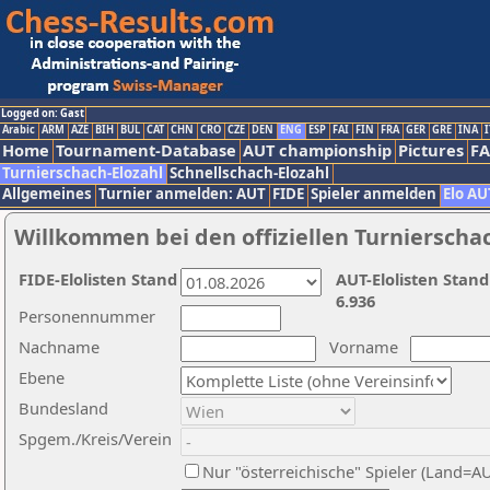
Logged on: Gast
Arabic
ARM
AZE
BIH
BUL
CAT
CHN
CRO
CZE
DEN
ENG
ESP
FAI
FIN
FRA
GER
GRE
INA
I
Home
Tournament-Database
AUT championship
Pictures
F
Turnierschach-Elozahl
Schnellschach-Elozahl
Allgemeines
Turnier anmelden: AUT
FIDE
Spieler anmelden
Elo AU
Willkommen bei den offiziellen Turnierscha
FIDE-Elolisten Stand
AUT-Elolisten Stand
6.936
Personennummer
Nachname
Vorname
Ebene
Bundesland
Spgem./Kreis/Verein
Nur "österreichische" Spieler (Land=A