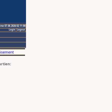
ime 07.08.2026 02:11:00
Login
Logout
artien: