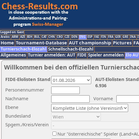
Logged on: Gast
Arabic
ARM
AZE
BIH
BUL
CAT
CHN
CRO
CZE
DEN
ENG
ESP
FAI
FIN
FRA
GER
GRE
INA
I
Home
Tournament-Database
AUT championship
Pictures
F
Turnierschach-Elozahl
Schnellschach-Elozahl
Allgemeines
Turnier anmelden: AUT
FIDE
Spieler anmelden
Elo AU
Willkommen bei den offiziellen Turnierscha
FIDE-Elolisten Stand
AUT-Elolisten Stand
6.936
Personennummer
Nachname
Vorname
Ebene
Bundesland
Spgem./Kreis/Verein
Nur "österreichische" Spieler (Land=A