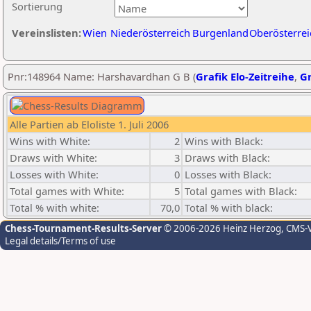
Sortierung
Vereinslisten:
Wien
Niederösterreich
Burgenland
Oberösterrei
Pnr:148964 Name: Harshavardhan G B (
Grafik Elo-Zeitreihe
,
Gr
Alle Partien ab Eloliste 1. Juli 2006
Wins with White:
2
Wins with Black:
Draws with White:
3
Draws with Black:
Losses with White:
0
Losses with Black:
Total games with White:
5
Total games with Black:
Total % with white:
70,0
Total % with black:
Chess-Tournament-Results-Server
© 2006-2026 Heinz Herzog
, CMS-
Legal details/Terms of use