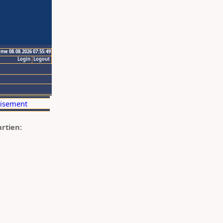
ime 08.08.2026 07:55:49
Login
Logout
artien: