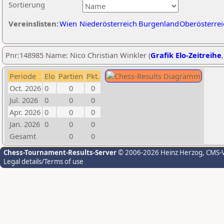
Sortierung
Vereinslisten:
Wien
Niederösterreich
Burgenland
Oberösterrei
Pnr:148985 Name: Nico Christian Winkler (
Grafik Elo-Zeitreihe
Periode
Elo
Partien
Pkt.
Oct. 2026
0
0
0
Jul. 2026
0
0
0
Apr. 2026
0
0
0
Jan. 2026
0
0
0
Gesamt
0
0
Chess-Tournament-Results-Server
© 2006-2026 Heinz Herzog
, CMS-
Legal details/Terms of use