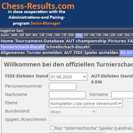
Logged on: Gast
Arabic
ARM
AZE
BIH
BUL
CAT
CHN
CRO
CZE
DEN
ENG
ESP
FAI
FIN
FRA
GER
GRE
INA
I
Home
Tournament-Database
AUT championship
Pictures
F
Turnierschach-Elozahl
Schnellschach-Elozahl
Allgemeines
Turnier anmelden: AUT
FIDE
Spieler anmelden
Elo AU
Willkommen bei den offiziellen Turnierscha
FIDE-Elolisten Stand
AUT-Elolisten Stand
6.936
Personennummer
Nachname
Vorname
Ebene
Bundesland
Spgem./Kreis/Verein
Nur "österreichische" Spieler (Land=A