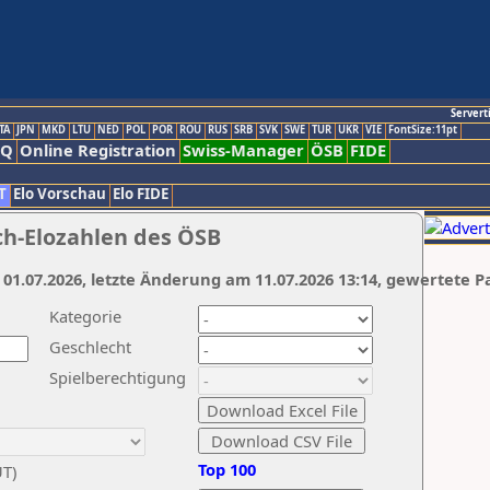
Servert
TA
JPN
MKD
LTU
NED
POL
POR
ROU
RUS
SRB
SVK
SWE
TUR
UKR
VIE
FontSize:11pt
AQ
Online Registration
Swiss-Manager
ÖSB
FIDE
T
Elo Vorschau
Elo FIDE
ch-Elozahlen des ÖSB
 01.07.2026, letzte Änderung am 11.07.2026 13:14, gewertete P
Kategorie
Geschlecht
Spielberechtigung
Top 100
UT)