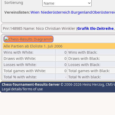
Sortierung
Vereinslisten:
Wien
Niederösterreich
Burgenland
Oberösterrei
Pnr:148985 Name: Nico Christian Winkler (
Grafik Elo-Zeitreihe
Alle Partien ab Eloliste 1. Juli 2006
Wins with White:
0
Wins with Black:
Draws with White:
0
Draws with Black:
Losses with White:
0
Losses with Black:
Total games with White:
0
Total games with Black:
Total % with white:
-
Total % with black:
Chess-Tournament-Results-Server
© 2006-2026 Heinz Herzog
, CMS-
Legal details/Terms of use