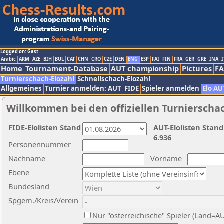
Logged on: Gast
Arabic
ARM
AZE
BIH
BUL
CAT
CHN
CRO
CZE
DEN
ENG
ESP
FAI
FIN
FRA
GER
GRE
INA
I
Home
Tournament-Database
AUT championship
Pictures
F
Turnierschach-Elozahl
Schnellschach-Elozahl
Allgemeines
Turnier anmelden: AUT
FIDE
Spieler anmelden
Elo AU
Willkommen bei den offiziellen Turnierscha
FIDE-Elolisten Stand
AUT-Elolisten Stand
6.936
Personennummer
Nachname
Vorname
Ebene
Bundesland
Spgem./Kreis/Verein
Nur "österreichische" Spieler (Land=A