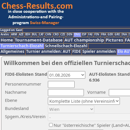
Logged on: Gast
Arabic
ARM
AZE
BIH
BUL
CAT
CHN
CRO
CZE
DEN
ENG
ESP
FAI
FIN
FRA
GER
GRE
INA
I
Home
Tournament-Database
AUT championship
Pictures
F
Turnierschach-Elozahl
Schnellschach-Elozahl
Allgemeines
Turnier anmelden: AUT
FIDE
Spieler anmelden
Elo AU
Willkommen bei den offiziellen Turnierscha
FIDE-Elolisten Stand
AUT-Elolisten Stand
6.936
Personennummer
Nachname
Vorname
Ebene
Bundesland
Spgem./Kreis/Verein
Nur "österreichische" Spieler (Land=A