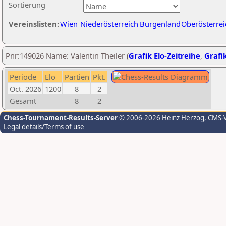
Sortierung
Vereinslisten:
Wien
Niederösterreich
Burgenland
Oberösterrei
Pnr:149026 Name: Valentin Theiler (
Grafik Elo-Zeitreihe
,
Grafik
Periode
Elo
Partien
Pkt.
Oct. 2026
1200
8
2
Gesamt
8
2
Chess-Tournament-Results-Server
© 2006-2026 Heinz Herzog
, CMS-
Legal details/Terms of use