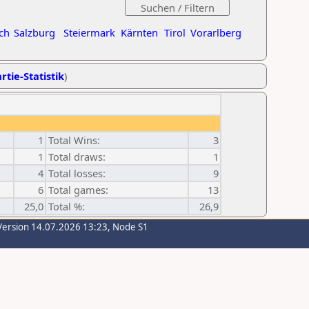
ch
Salzburg
Steiermark
Kärnten
Tirol
Vorarlberg
rtie-Statistik
)
1
Total Wins:
3
1
Total draws:
1
4
Total losses:
9
6
Total games:
13
25,0
Total %:
26,9
Version 14.07.2026 13:23, Node S1