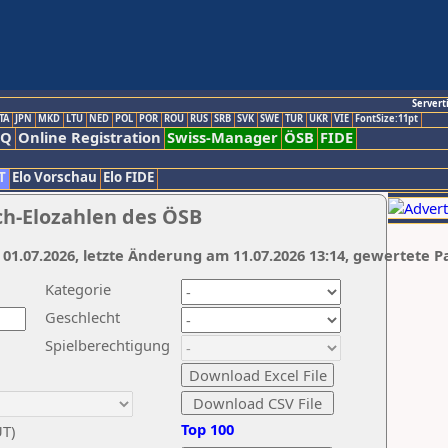
Servert
TA
JPN
MKD
LTU
NED
POL
POR
ROU
RUS
SRB
SVK
SWE
TUR
UKR
VIE
FontSize:11pt
AQ
Online Registration
Swiss-Manager
ÖSB
FIDE
T
Elo Vorschau
Elo FIDE
ch-Elozahlen des ÖSB
 01.07.2026, letzte Änderung am 11.07.2026 13:14, gewertete P
Kategorie
Geschlecht
Spielberechtigung
Top 100
UT)