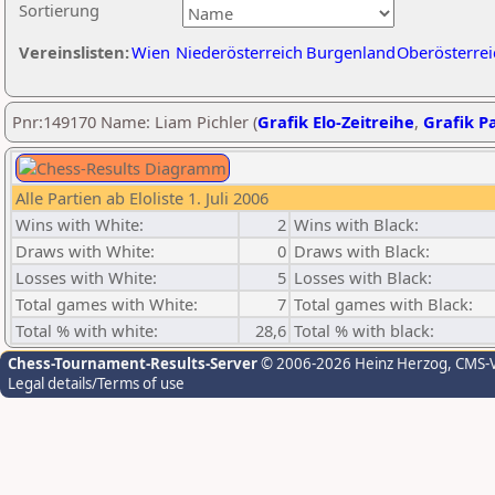
Sortierung
Vereinslisten:
Wien
Niederösterreich
Burgenland
Oberösterrei
Pnr:149170 Name: Liam Pichler (
Grafik Elo-Zeitreihe
,
Grafik Pa
Alle Partien ab Eloliste 1. Juli 2006
Wins with White:
2
Wins with Black:
Draws with White:
0
Draws with Black:
Losses with White:
5
Losses with Black:
Total games with White:
7
Total games with Black:
Total % with white:
28,6
Total % with black:
Chess-Tournament-Results-Server
© 2006-2026 Heinz Herzog
, CMS-
Legal details/Terms of use