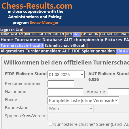
Logged on: Gast
Arabic
ARM
AZE
BIH
BUL
CAT
CHN
CRO
CZE
DEN
ENG
ESP
FAI
FIN
FRA
GER
GRE
INA
I
Home
Tournament-Database
AUT championship
Pictures
F
Turnierschach-Elozahl
Schnellschach-Elozahl
Allgemeines
Turnier anmelden: AUT
FIDE
Spieler anmelden
Elo AU
Willkommen bei den offiziellen Turnierscha
FIDE-Elolisten Stand
AUT-Elolisten Stand
6.936
Personennummer
Nachname
Vorname
Ebene
Bundesland
Spgem./Kreis/Verein
Nur "österreichische" Spieler (Land=A