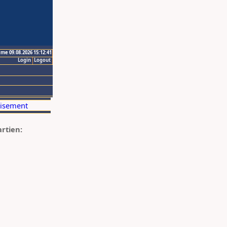
ime 09.08.2026 15:12:41
Login
Logout
artien: