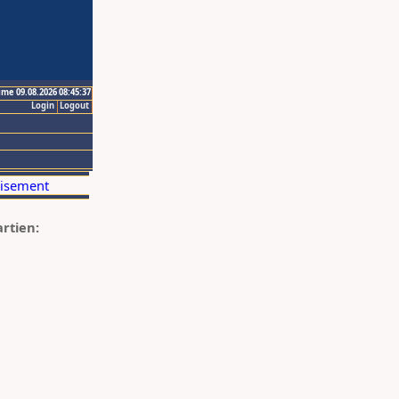
ime 09.08.2026 08:45:37
Login
Logout
artien: