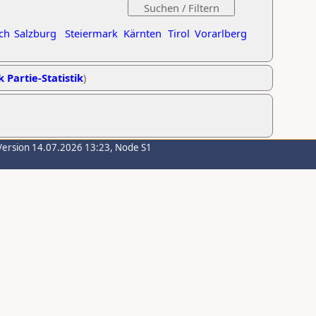
ch
Salzburg
Steiermark
Kärnten
Tirol
Vorarlberg
k Partie-Statistik
)
Version 14.07.2026 13:23, Node S1