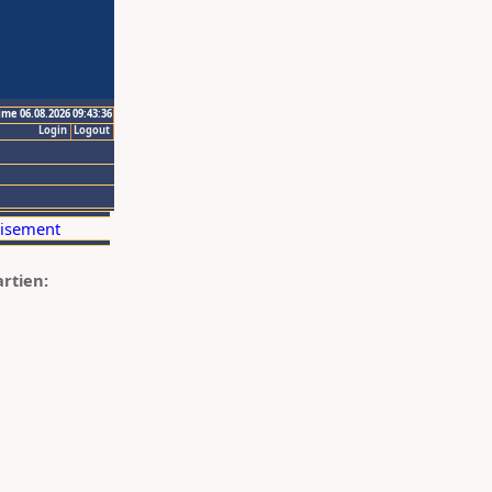
ime 06.08.2026 09:43:36
Login
Logout
artien: