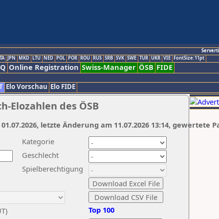
Servert
TA
JPN
MKD
LTU
NED
POL
POR
ROU
RUS
SRB
SVK
SWE
TUR
UKR
VIE
FontSize:11pt
AQ
Online Registration
Swiss-Manager
ÖSB
FIDE
T
Elo Vorschau
Elo FIDE
ch-Elozahlen des ÖSB
 01.07.2026, letzte Änderung am 11.07.2026 13:14, gewertete P
Kategorie
Geschlecht
Spielberechtigung
Top 100
UT)