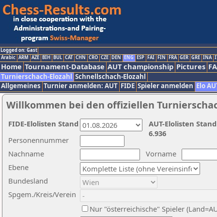
Logged on: Gast
Arabic
ARM
AZE
BIH
BUL
CAT
CHN
CRO
CZE
DEN
ENG
ESP
FAI
FIN
FRA
GER
GRE
INA
I
Home
Tournament-Database
AUT championship
Pictures
F
Turnierschach-Elozahl
Schnellschach-Elozahl
Allgemeines
Turnier anmelden: AUT
FIDE
Spieler anmelden
Elo AU
Willkommen bei den offiziellen Turnierscha
FIDE-Elolisten Stand
AUT-Elolisten Stand
6.936
Personennummer
Nachname
Vorname
Ebene
Bundesland
Spgem./Kreis/Verein
Nur "österreichische" Spieler (Land=A