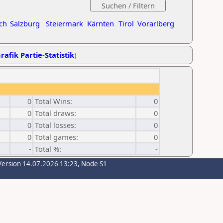
ch
Salzburg
Steiermark
Kärnten
Tirol
Vorarlberg
rafik Partie-Statistik
)
0
Total Wins:
0
0
Total draws:
0
0
Total losses:
0
0
Total games:
0
-
Total %:
-
Version 14.07.2026 13:23, Node S1