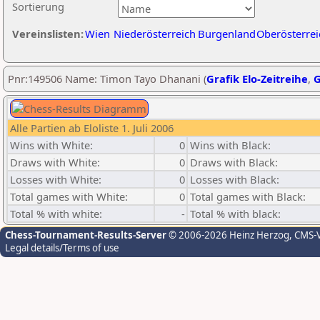
Sortierung
Vereinslisten:
Wien
Niederösterreich
Burgenland
Oberösterrei
Pnr:149506 Name: Timon Tayo Dhanani (
Grafik Elo-Zeitreihe
,
G
Alle Partien ab Eloliste 1. Juli 2006
Wins with White:
0
Wins with Black:
Draws with White:
0
Draws with Black:
Losses with White:
0
Losses with Black:
Total games with White:
0
Total games with Black:
Total % with white:
-
Total % with black:
Chess-Tournament-Results-Server
© 2006-2026 Heinz Herzog
, CMS-
Legal details/Terms of use