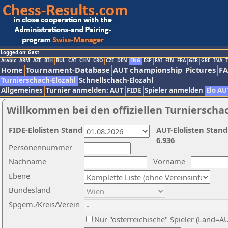
Logged on: Gast
Arabic
ARM
AZE
BIH
BUL
CAT
CHN
CRO
CZE
DEN
ENG
ESP
FAI
FIN
FRA
GER
GRE
INA
I
Home
Tournament-Database
AUT championship
Pictures
F
Turnierschach-Elozahl
Schnellschach-Elozahl
Allgemeines
Turnier anmelden: AUT
FIDE
Spieler anmelden
Elo AU
Willkommen bei den offiziellen Turnierscha
FIDE-Elolisten Stand
AUT-Elolisten Stand
6.936
Personennummer
Nachname
Vorname
Ebene
Bundesland
Spgem./Kreis/Verein
Nur "österreichische" Spieler (Land=A