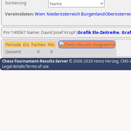
Sortierung
Vereinslisten:
Wien
Niederösterreich
Burgenland
Oberösterrei
Pnr:149567 Name: David Josef Kropf (
Grafik Elo-Zeitreihe
,
Graf
Periode
Elo
Partien
Pkt.
Gesamt
0
0
Chess-Tournament-Results-Server
© 2006-2026 Heinz Herzog
, CMS-
Legal details/Terms of use