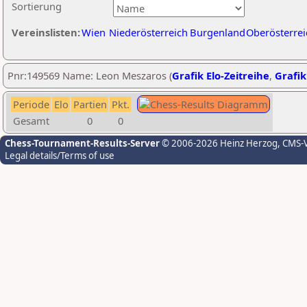
Sortierung
Vereinslisten:
Wien
Niederösterreich
Burgenland
Oberösterrei
Pnr:149569 Name: Leon Meszaros (
Grafik Elo-Zeitreihe
,
Grafik
Periode
Elo
Partien
Pkt.
Gesamt
0
0
Chess-Tournament-Results-Server
© 2006-2026 Heinz Herzog
, CMS-
Legal details/Terms of use