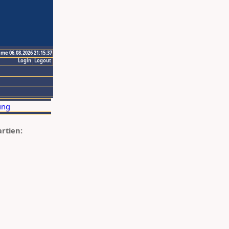
ime 06.08.2026 21:15:37
Login
Logout
artien: