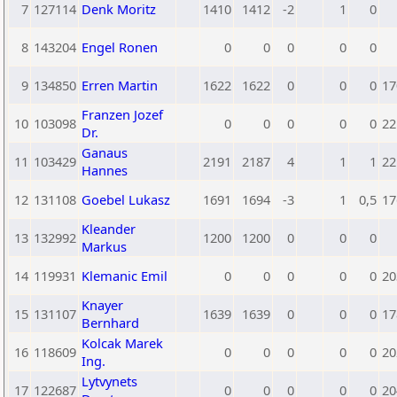
7
127114
Denk Moritz
1410
1412
-2
1
0
8
143204
Engel Ronen
0
0
0
0
0
9
134850
Erren Martin
1622
1622
0
0
0
17
Franzen Jozef
10
103098
0
0
0
0
0
22
Dr.
Ganaus
11
103429
2191
2187
4
1
1
22
Hannes
12
131108
Goebel Lukasz
1691
1694
-3
1
0,5
17
Kleander
13
132992
1200
1200
0
0
0
Markus
14
119931
Klemanic Emil
0
0
0
0
0
20
Knayer
15
131107
1639
1639
0
0
0
17
Bernhard
Kolcak Marek
16
118609
0
0
0
0
0
20
Ing.
Lytvynets
17
122687
0
0
0
0
0
20