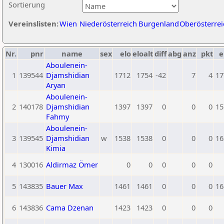
Sortierung
Vereinslisten:
Wien
Niederösterreich
Burgenland
Oberösterrei
Nr.
pnr
name
sex
elo
eloalt
diff
abg
anz
pkt
e
Aboulenein-
1
139544
Djamshidian
1712
1754
-42
7
4
17
Aryan
Aboulenein-
2
140178
Djamshidian
1397
1397
0
0
0
15
Fahmy
Aboulenein-
3
139545
Djamshidian
w
1538
1538
0
0
0
16
Kimia
4
130016
Aldirmaz Ömer
0
0
0
0
0
5
143835
Bauer Max
1461
1461
0
0
0
16
6
143836
Cama Dzenan
1423
1423
0
0
0