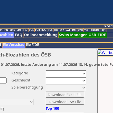
Servert
TA
JPN
MKD
LTU
NED
POL
POR
ROU
RUS
SRB
SVK
SWE
TUR
UKR
VIE
FontSize:11pt
ozahlen
FAQ
Onlineanmeldung
Swiss-Manager
ÖSB
FIDE
T
Elo Vorschau
Elo FIDE
ch-Elozahlen des ÖSB
 01.07.2026, letzte Änderung am 11.07.2026 13:14, gewertete P
Kategorie
Geschlecht
Spielberechtigung
Top 100
UT)