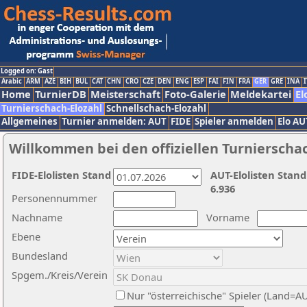
Logged on: Gast
Arabic
ARM
AZE
BIH
BUL
CAT
CHN
CRO
CZE
DEN
ENG
ESP
FAI
FIN
FRA
GER
GRE
INA
I
Home
TurnierDB
Meisterschaft
Foto-Galerie
Meldekartei
El
Turnierschach-Elozahl
Schnellschach-Elozahl
Allgemeines
Turnier anmelden: AUT
FIDE
Spieler anmelden
Elo AU
Willkommen bei den offiziellen Turnierscha
FIDE-Elolisten Stand
AUT-Elolisten Stand
6.936
Personennummer
Nachname
Vorname
Ebene
Bundesland
Spgem./Kreis/Verein
Nur "österreichische" Spieler (Land=A