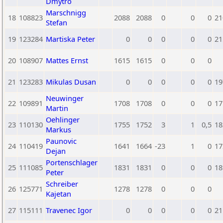
Dmytro
Marschnigg
18
108823
2088
2088
0
0
0
21
Stefan
19
123284
Martiska Peter
0
0
0
0
0
21
20
108907
Mattes Ernst
1615
1615
0
0
0
21
123283
Mikulas Dusan
0
0
0
0
0
19
Neuwinger
22
109891
1708
1708
0
0
0
17
Martin
Oehlinger
23
110130
1755
1752
3
1
0,5
18
Markus
Paunovic
24
110419
1641
1664
-23
1
0
17
Dejan
Portenschlager
25
111085
1831
1831
0
0
0
18
Peter
Schreiber
26
125771
1278
1278
0
0
0
Kajetan
27
115111
Travenec Igor
0
0
0
0
0
21