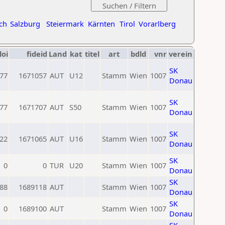
ch
Salzburg
Steiermark
Kärnten
Tirol
Vorarlberg
loi
fideid
Land
kat
titel
art
bdld
vnr
verein
SK
77
1671057
AUT
U12
Stamm
Wien
1007
Donau
SK
77
1671707
AUT
S50
Stamm
Wien
1007
Donau
SK
22
1671065
AUT
U16
Stamm
Wien
1007
Donau
SK
0
0
TUR
U20
Stamm
Wien
1007
Donau
SK
88
1689118
AUT
Stamm
Wien
1007
Donau
SK
0
1689100
AUT
Stamm
Wien
1007
Donau