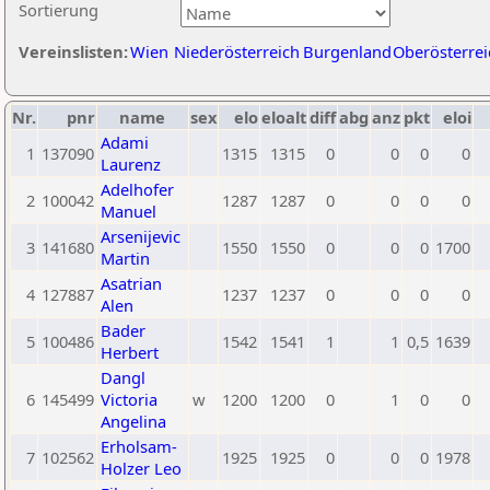
Sortierung
Vereinslisten:
Wien
Niederösterreich
Burgenland
Oberösterrei
Nr.
pnr
name
sex
elo
eloalt
diff
abg
anz
pkt
eloi
Adami
1
137090
1315
1315
0
0
0
0
Laurenz
Adelhofer
2
100042
1287
1287
0
0
0
0
Manuel
Arsenijevic
3
141680
1550
1550
0
0
0
1700
Martin
Asatrian
4
127887
1237
1237
0
0
0
0
Alen
Bader
5
100486
1542
1541
1
1
0,5
1639
Herbert
Dangl
6
145499
Victoria
w
1200
1200
0
1
0
0
Angelina
Erholsam-
7
102562
1925
1925
0
0
0
1978
Holzer Leo