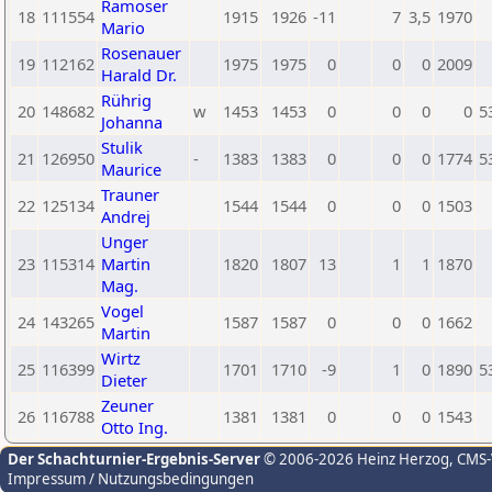
Ramoser
18
111554
1915
1926
-11
7
3,5
1970
Mario
Rosenauer
19
112162
1975
1975
0
0
0
2009
Harald Dr.
Rührig
20
148682
w
1453
1453
0
0
0
0
5
Johanna
Stulik
21
126950
-
1383
1383
0
0
0
1774
5
Maurice
Trauner
22
125134
1544
1544
0
0
0
1503
Andrej
Unger
23
115314
Martin
1820
1807
13
1
1
1870
Mag.
Vogel
24
143265
1587
1587
0
0
0
1662
Martin
Wirtz
25
116399
1701
1710
-9
1
0
1890
5
Dieter
Zeuner
26
116788
1381
1381
0
0
0
1543
Otto Ing.
Der Schachturnier-Ergebnis-Server
© 2006-2026 Heinz Herzog
, CMS
Impressum / Nutzungsbedingungen