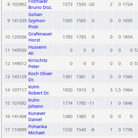
Filzmaier
8
102902
1573
1593
-20
2
0
1724
Bruno Doz.
Golian
9
141339
Szymon
1565
1565
0
0
0
1695
Piotr
Grafenauer
10
120506
1783
1783
0
0
0
1854
Horst
Husseini
11
149530
0
0
0
0
0
0
5
Ali
Kirischitz
12
149012
0
0
0
0
0
0
5
Peter
Koch Oliver
13
145129
1381
1381
0
0
0
1566
Dr.
Kolm
14
107117
1920
1915
5
3
1,5
1964
Robert Dr.
Kuhn
15
107692
1774
1785
-11
1
0
1846
Johann
Kunaver
16
141408
1380
1380
0
0
0
0
Daniel
Pohanka
17
110999
1532
1540
-8
1
0
1736
Michael