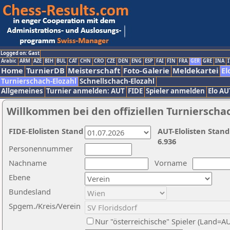
Logged on: Gast
Arabic
ARM
AZE
BIH
BUL
CAT
CHN
CRO
CZE
DEN
ENG
ESP
FAI
FIN
FRA
GER
GRE
INA
I
Home
TurnierDB
Meisterschaft
Foto-Galerie
Meldekartei
El
Turnierschach-Elozahl
Schnellschach-Elozahl
Allgemeines
Turnier anmelden: AUT
FIDE
Spieler anmelden
Elo AU
Willkommen bei den offiziellen Turnierscha
FIDE-Elolisten Stand
AUT-Elolisten Stand
6.936
Personennummer
Nachname
Vorname
Ebene
Bundesland
Spgem./Kreis/Verein
Nur "österreichische" Spieler (Land=A