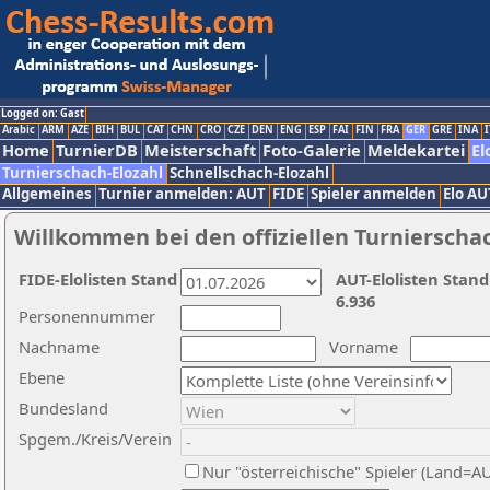
Logged on: Gast
Arabic
ARM
AZE
BIH
BUL
CAT
CHN
CRO
CZE
DEN
ENG
ESP
FAI
FIN
FRA
GER
GRE
INA
I
Home
TurnierDB
Meisterschaft
Foto-Galerie
Meldekartei
El
Turnierschach-Elozahl
Schnellschach-Elozahl
Allgemeines
Turnier anmelden: AUT
FIDE
Spieler anmelden
Elo AU
Willkommen bei den offiziellen Turnierscha
FIDE-Elolisten Stand
AUT-Elolisten Stand
6.936
Personennummer
Nachname
Vorname
Ebene
Bundesland
Spgem./Kreis/Verein
Nur "österreichische" Spieler (Land=A