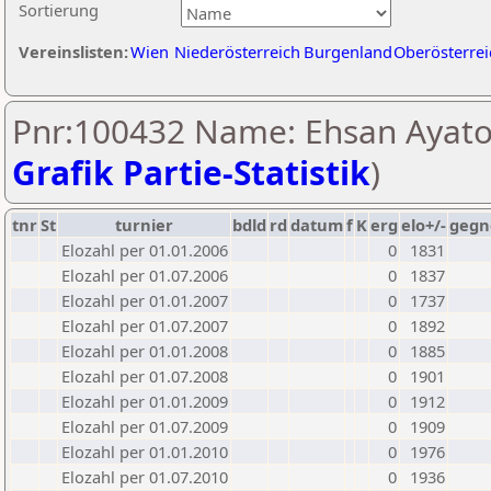
Sortierung
Vereinslisten:
Wien
Niederösterreich
Burgenland
Oberösterrei
Pnr:100432 Name: Ehsan Ayatol
Grafik Partie-Statistik
)
tnr
St
turnier
bdld
rd
datum
f
K
erg
elo+/-
gegn
Elozahl per 01.01.2006
0
1831
Elozahl per 01.07.2006
0
1837
Elozahl per 01.01.2007
0
1737
Elozahl per 01.07.2007
0
1892
Elozahl per 01.01.2008
0
1885
Elozahl per 01.07.2008
0
1901
Elozahl per 01.01.2009
0
1912
Elozahl per 01.07.2009
0
1909
Elozahl per 01.01.2010
0
1976
Elozahl per 01.07.2010
0
1936