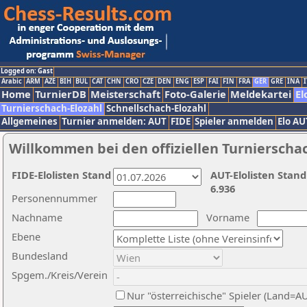
Logged on: Gast
Arabic
ARM
AZE
BIH
BUL
CAT
CHN
CRO
CZE
DEN
ENG
ESP
FAI
FIN
FRA
GER
GRE
INA
I
Home
TurnierDB
Meisterschaft
Foto-Galerie
Meldekartei
El
Turnierschach-Elozahl
Schnellschach-Elozahl
Allgemeines
Turnier anmelden: AUT
FIDE
Spieler anmelden
Elo AU
Willkommen bei den offiziellen Turnierscha
FIDE-Elolisten Stand
AUT-Elolisten Stand
6.936
Personennummer
Nachname
Vorname
Ebene
Bundesland
Spgem./Kreis/Verein
Nur "österreichische" Spieler (Land=A