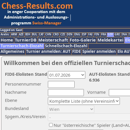
Logged on: Gast
Arabic
ARM
AZE
BIH
BUL
CAT
CHN
CRO
CZE
DEN
ENG
ESP
FAI
FIN
FRA
GER
GRE
INA
I
Home
TurnierDB
Meisterschaft
Foto-Galerie
Meldekartei
El
Turnierschach-Elozahl
Schnellschach-Elozahl
Allgemeines
Turnier anmelden: AUT
FIDE
Spieler anmelden
Elo AU
Willkommen bei den offiziellen Turnierscha
FIDE-Elolisten Stand
AUT-Elolisten Stand
6.936
Personennummer
Nachname
Vorname
Ebene
Bundesland
Spgem./Kreis/Verein
Nur "österreichische" Spieler (Land=A