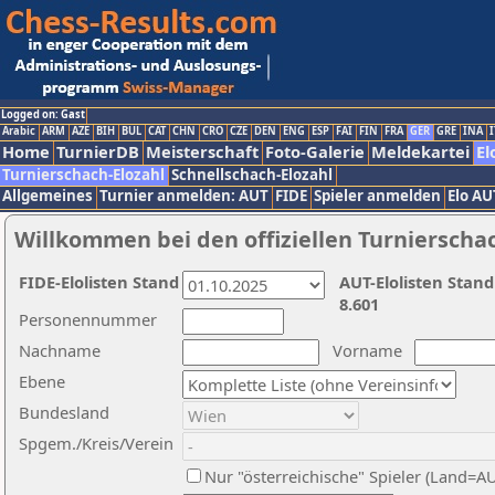
Logged on: Gast
Arabic
ARM
AZE
BIH
BUL
CAT
CHN
CRO
CZE
DEN
ENG
ESP
FAI
FIN
FRA
GER
GRE
INA
I
Home
TurnierDB
Meisterschaft
Foto-Galerie
Meldekartei
El
Turnierschach-Elozahl
Schnellschach-Elozahl
Allgemeines
Turnier anmelden: AUT
FIDE
Spieler anmelden
Elo AU
Willkommen bei den offiziellen Turnierscha
FIDE-Elolisten Stand
AUT-Elolisten Stand
8.601
Personennummer
Nachname
Vorname
Ebene
Bundesland
Spgem./Kreis/Verein
Nur "österreichische" Spieler (Land=A