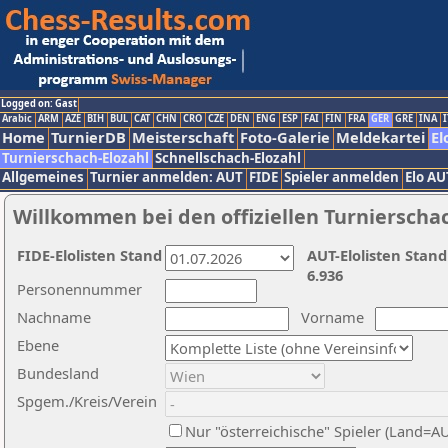
Logged on: Gast
Arabic
ARM
AZE
BIH
BUL
CAT
CHN
CRO
CZE
DEN
ENG
ESP
FAI
FIN
FRA
GER
GRE
INA
I
Home
TurnierDB
Meisterschaft
Foto-Galerie
Meldekartei
El
Turnierschach-Elozahl
Schnellschach-Elozahl
Allgemeines
Turnier anmelden: AUT
FIDE
Spieler anmelden
Elo AU
Willkommen bei den offiziellen Turnierscha
FIDE-Elolisten Stand
AUT-Elolisten Stand
6.936
Personennummer
Nachname
Vorname
Ebene
Bundesland
Spgem./Kreis/Verein
Nur "österreichische" Spieler (Land=A