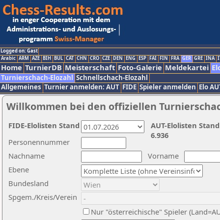
Logged on: Gast
Arabic
ARM
AZE
BIH
BUL
CAT
CHN
CRO
CZE
DEN
ENG
ESP
FAI
FIN
FRA
GER
GRE
INA
I
Home
TurnierDB
Meisterschaft
Foto-Galerie
Meldekartei
El
Turnierschach-Elozahl
Schnellschach-Elozahl
Allgemeines
Turnier anmelden: AUT
FIDE
Spieler anmelden
Elo AU
Willkommen bei den offiziellen Turnierscha
FIDE-Elolisten Stand
AUT-Elolisten Stand
6.936
Personennummer
Nachname
Vorname
Ebene
Bundesland
Spgem./Kreis/Verein
Nur "österreichische" Spieler (Land=A