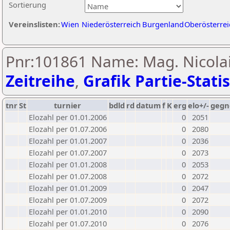
Sortierung
Vereinslisten:
Wien
Niederösterreich
Burgenland
Oberösterrei
Pnr:101861 Name: Mag. Nicolai
Zeitreihe
,
Grafik Partie-Statis
tnr
St
turnier
bdld
rd
datum
f
K
erg
elo+/-
gegn
Elozahl per 01.01.2006
0
2051
Elozahl per 01.07.2006
0
2080
Elozahl per 01.01.2007
0
2036
Elozahl per 01.07.2007
0
2073
Elozahl per 01.01.2008
0
2053
Elozahl per 01.07.2008
0
2072
Elozahl per 01.01.2009
0
2047
Elozahl per 01.07.2009
0
2072
Elozahl per 01.01.2010
0
2090
Elozahl per 01.07.2010
0
2076