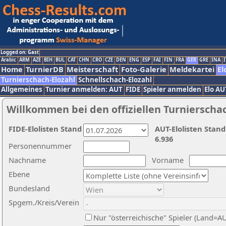
Logged on: Gast
Arabic
ARM
AZE
BIH
BUL
CAT
CHN
CRO
CZE
DEN
ENG
ESP
FAI
FIN
FRA
GER
GRE
INA
I
Home
TurnierDB
Meisterschaft
Foto-Galerie
Meldekartei
El
Turnierschach-Elozahl
Schnellschach-Elozahl
Allgemeines
Turnier anmelden: AUT
FIDE
Spieler anmelden
Elo AU
Willkommen bei den offiziellen Turnierscha
FIDE-Elolisten Stand
AUT-Elolisten Stand
6.936
Personennummer
Nachname
Vorname
Ebene
Bundesland
Spgem./Kreis/Verein
Nur "österreichische" Spieler (Land=A