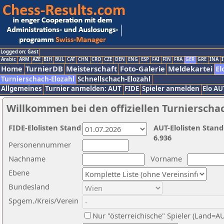
Logged on: Gast
Arabic
ARM
AZE
BIH
BUL
CAT
CHN
CRO
CZE
DEN
ENG
ESP
FAI
FIN
FRA
GER
GRE
INA
I
Home
TurnierDB
Meisterschaft
Foto-Galerie
Meldekartei
El
Turnierschach-Elozahl
Schnellschach-Elozahl
Allgemeines
Turnier anmelden: AUT
FIDE
Spieler anmelden
Elo AU
Willkommen bei den offiziellen Turnierscha
FIDE-Elolisten Stand
AUT-Elolisten Stand
6.936
Personennummer
Nachname
Vorname
Ebene
Bundesland
Spgem./Kreis/Verein
Nur "österreichische" Spieler (Land=A