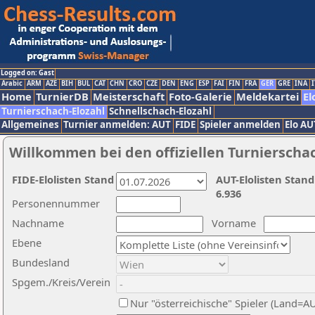
Logged on: Gast
Arabic
ARM
AZE
BIH
BUL
CAT
CHN
CRO
CZE
DEN
ENG
ESP
FAI
FIN
FRA
GER
GRE
INA
I
Home
TurnierDB
Meisterschaft
Foto-Galerie
Meldekartei
El
Turnierschach-Elozahl
Schnellschach-Elozahl
Allgemeines
Turnier anmelden: AUT
FIDE
Spieler anmelden
Elo AU
Willkommen bei den offiziellen Turnierscha
FIDE-Elolisten Stand
AUT-Elolisten Stand
6.936
Personennummer
Nachname
Vorname
Ebene
Bundesland
Spgem./Kreis/Verein
Nur "österreichische" Spieler (Land=A