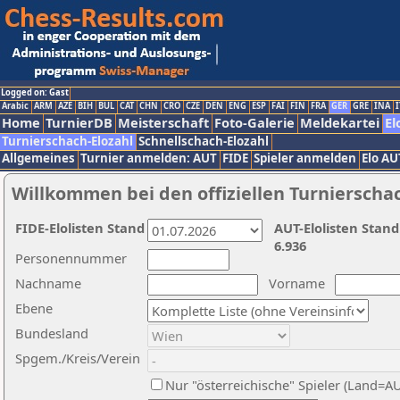
Logged on: Gast
Arabic
ARM
AZE
BIH
BUL
CAT
CHN
CRO
CZE
DEN
ENG
ESP
FAI
FIN
FRA
GER
GRE
INA
I
Home
TurnierDB
Meisterschaft
Foto-Galerie
Meldekartei
El
Turnierschach-Elozahl
Schnellschach-Elozahl
Allgemeines
Turnier anmelden: AUT
FIDE
Spieler anmelden
Elo AU
Willkommen bei den offiziellen Turnierscha
FIDE-Elolisten Stand
AUT-Elolisten Stand
6.936
Personennummer
Nachname
Vorname
Ebene
Bundesland
Spgem./Kreis/Verein
Nur "österreichische" Spieler (Land=A