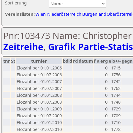
Sortierung
Vereinslisten:
Wien
Niederösterreich
Burgenland
Oberösterrei
Pnr:103473 Name: Christopher 
Zeitreihe
,
Grafik Partie-Statis
tnr
St
turnier
bdld
rd
datum
f
K
erg
elo+/-
gegn
Elozahl per 01.01.2006
0
1715
Elozahl per 01.07.2006
0
1756
Elozahl per 01.01.2007
0
1742
Elozahl per 01.07.2007
0
1762
Elozahl per 01.01.2008
0
1744
Elozahl per 01.07.2008
0
1748
Elozahl per 01.01.2009
0
1729
Elozahl per 01.07.2009
0
1709
Elozahl per 01.01.2010
0
1710
Elozahl per 01.07.2010
0
1778