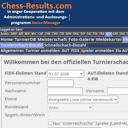
Logged on: Gast
Arabic
ARM
AZE
BIH
BUL
CAT
CHN
CRO
CZE
DEN
ENG
ESP
FAI
FIN
FRA
GER
GRE
INA
I
Home
TurnierDB
Meisterschaft
Foto-Galerie
Meldekartei
El
Turnierschach-Elozahl
Schnellschach-Elozahl
Allgemeines
Turnier anmelden: AUT
FIDE
Spieler anmelden
Elo AU
Willkommen bei den offiziellen Turnierscha
FIDE-Elolisten Stand
AUT-Elolisten Stand
6.936
Personennummer
Nachname
Vorname
Ebene
Bundesland
Spgem./Kreis/Verein
Nur "österreichische" Spieler (Land=A