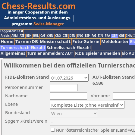
Logged on: Gast
Arabic
ARM
AZE
BIH
BUL
CAT
CHN
CRO
CZE
DEN
ENG
ESP
FAI
FIN
FRA
GER
GRE
INA
I
Home
TurnierDB
Meisterschaft
Foto-Galerie
Meldekartei
El
Turnierschach-Elozahl
Schnellschach-Elozahl
Allgemeines
Turnier anmelden: AUT
FIDE
Spieler anmelden
Elo AU
Willkommen bei den offiziellen Turnierscha
FIDE-Elolisten Stand
AUT-Elolisten Stand
6.936
Personennummer
Nachname
Vorname
Ebene
Bundesland
Spgem./Kreis/Verein
Nur "österreichische" Spieler (Land=A