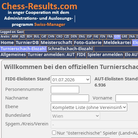
Logged on: Gast
Arabic
ARM
AZE
BIH
BUL
CAT
CHN
CRO
CZE
DEN
ENG
ESP
FAI
FIN
FRA
GER
GRE
INA
I
Home
TurnierDB
Meisterschaft
Foto-Galerie
Meldekartei
El
Turnierschach-Elozahl
Schnellschach-Elozahl
Allgemeines
Turnier anmelden: AUT
FIDE
Spieler anmelden
Elo AU
Willkommen bei den offiziellen Turnierscha
FIDE-Elolisten Stand
AUT-Elolisten Stand
6.936
Personennummer
Nachname
Vorname
Ebene
Bundesland
Spgem./Kreis/Verein
Nur "österreichische" Spieler (Land=A