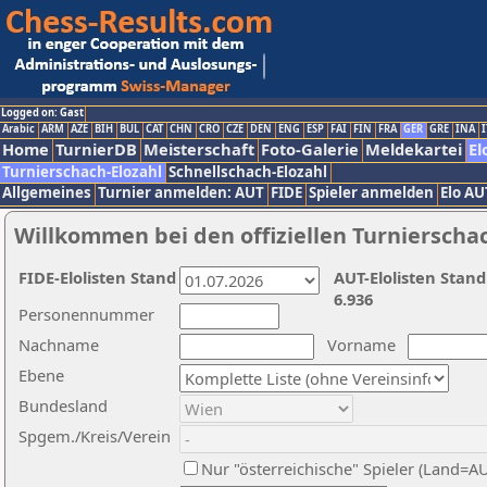
Logged on: Gast
Arabic
ARM
AZE
BIH
BUL
CAT
CHN
CRO
CZE
DEN
ENG
ESP
FAI
FIN
FRA
GER
GRE
INA
I
Home
TurnierDB
Meisterschaft
Foto-Galerie
Meldekartei
El
Turnierschach-Elozahl
Schnellschach-Elozahl
Allgemeines
Turnier anmelden: AUT
FIDE
Spieler anmelden
Elo AU
Willkommen bei den offiziellen Turnierscha
FIDE-Elolisten Stand
AUT-Elolisten Stand
6.936
Personennummer
Nachname
Vorname
Ebene
Bundesland
Spgem./Kreis/Verein
Nur "österreichische" Spieler (Land=A