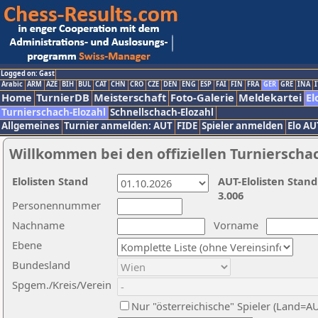
Logged on: Gast
Arabic
ARM
AZE
BIH
BUL
CAT
CHN
CRO
CZE
DEN
ENG
ESP
FAI
FIN
FRA
GER
GRE
INA
I
Home
TurnierDB
Meisterschaft
Foto-Galerie
Meldekartei
El
Turnierschach-Elozahl
Schnellschach-Elozahl
Allgemeines
Turnier anmelden: AUT
FIDE
Spieler anmelden
Elo AU
Willkommen bei den offiziellen Turnierscha
Elolisten Stand
AUT-Elolisten Stand
3.006
Personennummer
Nachname
Vorname
Ebene
Bundesland
Spgem./Kreis/Verein
Nur "österreichische" Spieler (Land=A