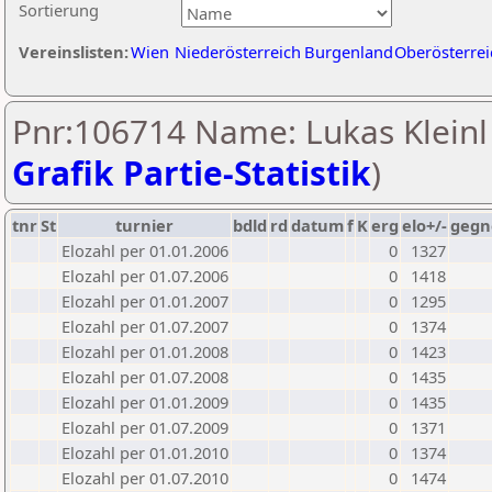
Sortierung
Vereinslisten:
Wien
Niederösterreich
Burgenland
Oberösterrei
Pnr:106714 Name: Lukas Kleinl 
Grafik Partie-Statistik
)
tnr
St
turnier
bdld
rd
datum
f
K
erg
elo+/-
gegn
Elozahl per 01.01.2006
0
1327
Elozahl per 01.07.2006
0
1418
Elozahl per 01.01.2007
0
1295
Elozahl per 01.07.2007
0
1374
Elozahl per 01.01.2008
0
1423
Elozahl per 01.07.2008
0
1435
Elozahl per 01.01.2009
0
1435
Elozahl per 01.07.2009
0
1371
Elozahl per 01.01.2010
0
1374
Elozahl per 01.07.2010
0
1474