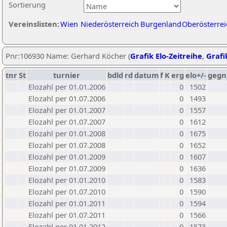
Sortierung
Vereinslisten:
Wien
Niederösterreich
Burgenland
Oberösterrei
Pnr:106930 Name: Gerhard Köcher (
Grafik Elo-Zeitreihe
,
Grafi
tnr
St
turnier
bdld
rd
datum
f
K
erg
elo+/-
gegn
Elozahl per 01.01.2006
0
1502
Elozahl per 01.07.2006
0
1493
Elozahl per 01.01.2007
0
1557
Elozahl per 01.07.2007
0
1612
Elozahl per 01.01.2008
0
1675
Elozahl per 01.07.2008
0
1652
Elozahl per 01.01.2009
0
1607
Elozahl per 01.07.2009
0
1636
Elozahl per 01.01.2010
0
1583
Elozahl per 01.07.2010
0
1590
Elozahl per 01.01.2011
0
1594
Elozahl per 01.07.2011
0
1566
Elozahl per 01.01.2012
0
1573