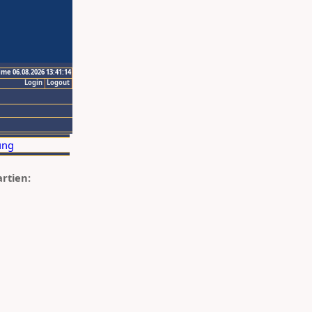
ime 06.08.2026 13:41:14
Login
Logout
artien: