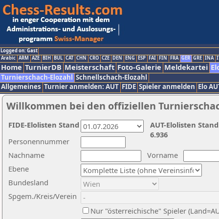
Logged on: Gast
Arabic
ARM
AZE
BIH
BUL
CAT
CHN
CRO
CZE
DEN
ENG
ESP
FAI
FIN
FRA
GER
GRE
INA
I
Home
TurnierDB
Meisterschaft
Foto-Galerie
Meldekartei
El
Turnierschach-Elozahl
Schnellschach-Elozahl
Allgemeines
Turnier anmelden: AUT
FIDE
Spieler anmelden
Elo AU
Willkommen bei den offiziellen Turnierscha
FIDE-Elolisten Stand
AUT-Elolisten Stand
6.936
Personennummer
Nachname
Vorname
Ebene
Bundesland
Spgem./Kreis/Verein
Nur "österreichische" Spieler (Land=A