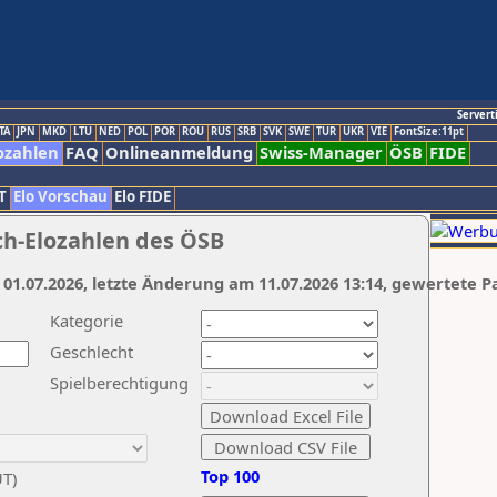
Servert
TA
JPN
MKD
LTU
NED
POL
POR
ROU
RUS
SRB
SVK
SWE
TUR
UKR
VIE
FontSize:11pt
ozahlen
FAQ
Onlineanmeldung
Swiss-Manager
ÖSB
FIDE
T
Elo Vorschau
Elo FIDE
ch-Elozahlen des ÖSB
 01.07.2026, letzte Änderung am 11.07.2026 13:14, gewertete P
Kategorie
Geschlecht
Spielberechtigung
Top 100
UT)