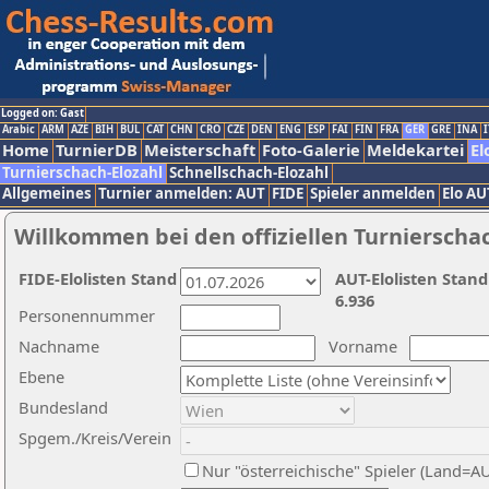
Logged on: Gast
Arabic
ARM
AZE
BIH
BUL
CAT
CHN
CRO
CZE
DEN
ENG
ESP
FAI
FIN
FRA
GER
GRE
INA
I
Home
TurnierDB
Meisterschaft
Foto-Galerie
Meldekartei
El
Turnierschach-Elozahl
Schnellschach-Elozahl
Allgemeines
Turnier anmelden: AUT
FIDE
Spieler anmelden
Elo AU
Willkommen bei den offiziellen Turnierscha
FIDE-Elolisten Stand
AUT-Elolisten Stand
6.936
Personennummer
Nachname
Vorname
Ebene
Bundesland
Spgem./Kreis/Verein
Nur "österreichische" Spieler (Land=A