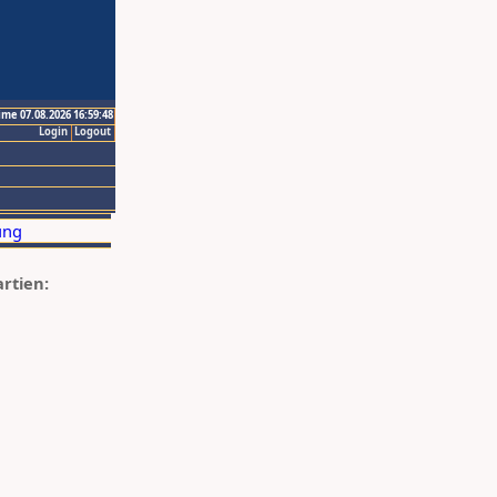
ime 07.08.2026 16:59:48
Login
Logout
artien: