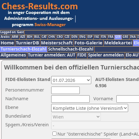
Logged on: Gast
Arabic
ARM
AZE
BIH
BUL
CAT
CHN
CRO
CZE
DEN
ENG
ESP
FAI
FIN
FRA
GER
GRE
INA
I
Home
TurnierDB
Meisterschaft
Foto-Galerie
Meldekartei
El
Turnierschach-Elozahl
Schnellschach-Elozahl
Allgemeines
Turnier anmelden: AUT
FIDE
Spieler anmelden
Elo AU
Willkommen bei den offiziellen Turnierscha
FIDE-Elolisten Stand
AUT-Elolisten Stand
6.936
Personennummer
Nachname
Vorname
Ebene
Bundesland
Spgem./Kreis/Verein
Nur "österreichische" Spieler (Land=A