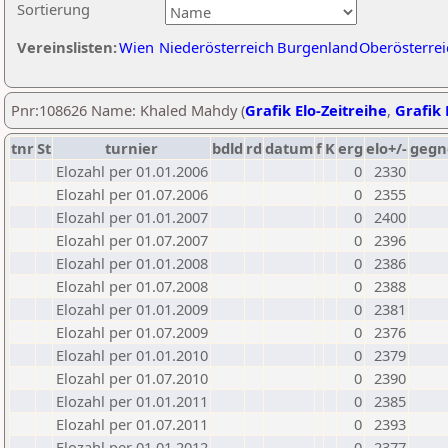
Sortierung
Vereinslisten:
Wien
Niederösterreich
Burgenland
Oberösterrei
Pnr:108626 Name: Khaled Mahdy (
Grafik Elo-Zeitreihe
,
Grafik 
tnr
St
turnier
bdld
rd
datum
f
K
erg
elo+/-
gegn
Elozahl per 01.01.2006
0
2330
Elozahl per 01.07.2006
0
2355
Elozahl per 01.01.2007
0
2400
Elozahl per 01.07.2007
0
2396
Elozahl per 01.01.2008
0
2386
Elozahl per 01.07.2008
0
2388
Elozahl per 01.01.2009
0
2381
Elozahl per 01.07.2009
0
2376
Elozahl per 01.01.2010
0
2379
Elozahl per 01.07.2010
0
2390
Elozahl per 01.01.2011
0
2385
Elozahl per 01.07.2011
0
2393
Elozahl per 01.01.2012
0
2377