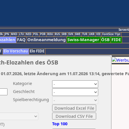
Servert
TA
JPN
MKD
LTU
NED
POL
POR
ROU
RUS
SRB
SVK
SWE
TUR
UKR
VIE
FontSize:11pt
ozahlen
FAQ
Onlineanmeldung
Swiss-Manager
ÖSB
FIDE
T
Elo Vorschau
Elo FIDE
ch-Elozahlen des ÖSB
 01.07.2026, letzte Änderung am 11.07.2026 13:14, gewertete P
Kategorie
Geschlecht
Spielberechtigung
Top 100
UT)