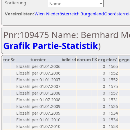
Sortierung
Vereinslisten:
Wien
Niederösterreich
Burgenland
Oberösterrei
Pnr:109475 Name: Bernhard Mo
Grafik Partie-Statistik
)
tnr
St
turnier
bdld
rd
datum
f
K
erg
elo+/-
gegn
Elozahl per 01.01.2006
0
1565
Elozahl per 01.07.2006
0
1552
Elozahl per 01.01.2007
0
1552
Elozahl per 01.07.2007
0
1575
Elozahl per 01.01.2008
0
1557
Elozahl per 01.07.2008
0
1531
Elozahl per 01.01.2009
0
1526
Elozahl per 01.07.2009
0
1534
Elozahl per 01.01.2010
0
1534
Elozahl per 01.07.2010
0
1553