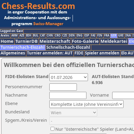
Logged on: Gast
Arabic
ARM
AZE
BIH
BUL
CAT
CHN
CRO
CZE
DEN
ENG
ESP
FAI
FIN
FRA
GER
GRE
INA
I
Home
TurnierDB
Meisterschaft
Foto-Galerie
Meldekartei
El
Turnierschach-Elozahl
Schnellschach-Elozahl
Allgemeines
Turnier anmelden: AUT
FIDE
Spieler anmelden
Elo AU
Willkommen bei den offiziellen Turnierscha
FIDE-Elolisten Stand
AUT-Elolisten Stand
6.936
Personennummer
Nachname
Vorname
Ebene
Bundesland
Spgem./Kreis/Verein
Nur "österreichische" Spieler (Land=A